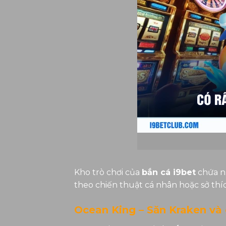
Kho trò chơi của
bắn cá i9bet
chứa nh
theo chiến thuật cá nhân hoặc sở thích
Ocean King – Săn Kraken và 