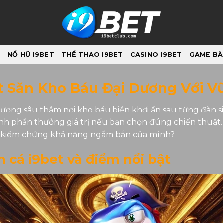
T
NỔ HŨ I9BET
THỂ THAO I9BET
CASINO I9BET
GAME BÀ
t Săn Kho Báu Đại Dương Với Vũ
ương sâu thẳm nơi kho báu biển khơi ẩn sau từng đàn si
ành phần thưởng giá trị nếu bạn chọn đúng chiến thuật.
 kiểm chứng khả năng ngắm bắn của mình?
n cá i9bet và điểm nổi bật