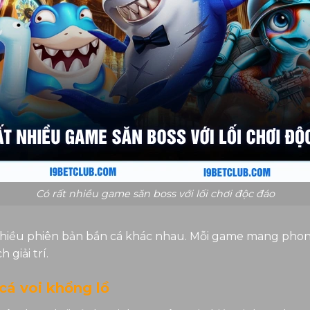
Có rất nhiều game săn boss với lối chơi độc đáo
iều phiên bản bắn cá khác nhau. Mỗi game mang phong 
 giải trí.
cá voi khổng lồ