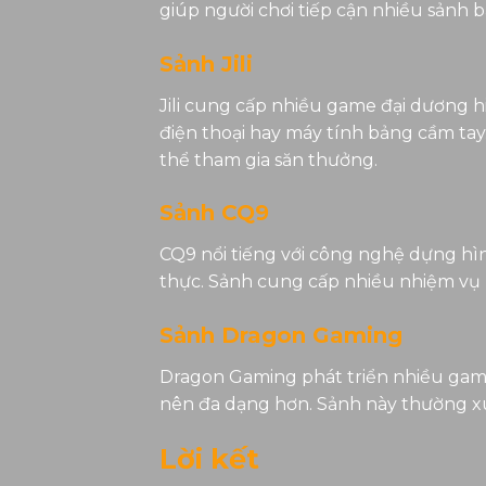
giúp người chơi tiếp cận nhiều sảnh 
Sảnh Jili
Jili cung cấp nhiều game đại dương h
điện thoại hay máy tính bảng cầm tay.
thể tham gia săn thưởng.
Sảnh CQ9
CQ9 nổi tiếng với công nghệ dựng hình
thực. Sảnh cung cấp nhiều nhiệm vụ 
Sảnh Dragon Gaming
Dragon Gaming phát triển nhiều gam
nên đa dạng hơn. Sảnh này thường xu
Lời kết