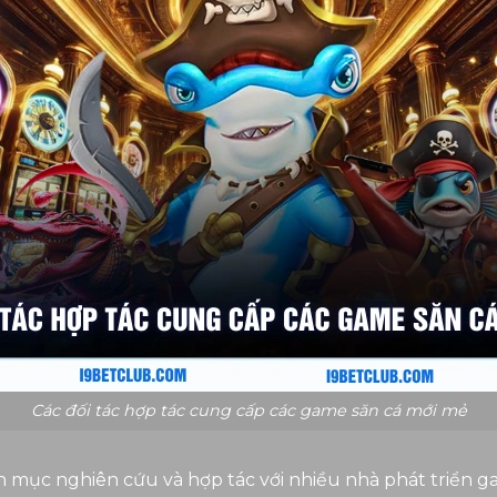
Các đối tác hợp tác cung cấp các game săn cá mới mẻ
 mục nghiên cứu và hợp tác với nhiều nhà phát triển gam