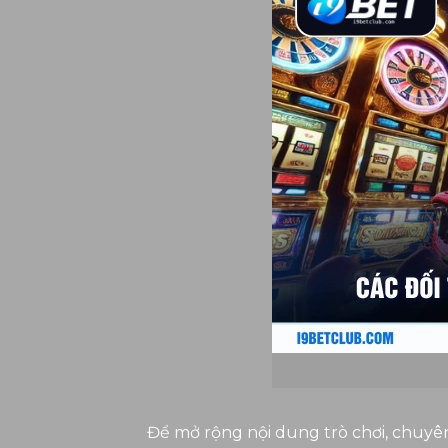
Để mở rộng nội dung trò chơi, chuyên