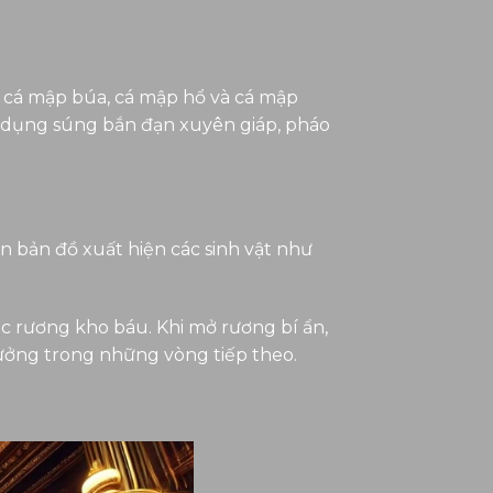
 cá mập búa, cá mập hổ và cá mập
ử dụng súng bắn đạn xuyên giáp, pháo
n bản đồ xuất hiện các sinh vật như
ác rương kho báu. Khi mở rương bí ẩn,
hưởng trong những vòng tiếp theo.