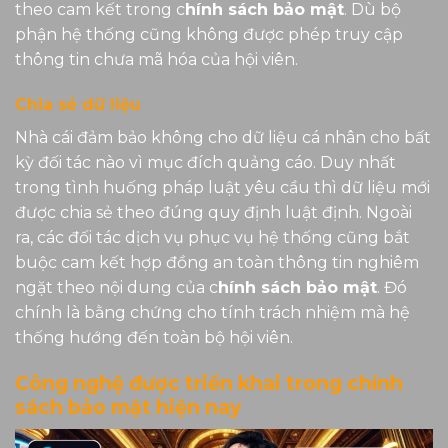
theo cam kết trong c
hính sách bảo mật
. Dù bộ
phận hệ thống cũng không được phép truy cập
thông tin chưa mã hóa của hội viên.
Chia sẻ dữ liệu
Nhà cái đảm bảo không cho dữ liệu cá nhân cho bất
kỳ đối tác nào vì mục đích quảng cáo. Duy nhất
trong tình huống pháp luật yêu cầu thì dữ liệu mới
được chia sẻ theo đúng quy định luật định. Ngoài
ra, các đối tác dịch vụ phục vụ hệ thống cũng bắt
buộc cam kết hợp đồng an toàn thông tin nghiêm
ngặt theo nội dung của c
hính sách bảo mật
. Đó
chính là bằng chứng cho tính trách nhiệm mà hệ
thống hướng đến toàn bộ hội viên.
Công nghệ được triển khai trong chính
sách bảo mật hiện nay