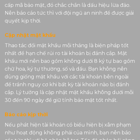
cấp mã bảo mật, đó chắc chắn là dấu hiệu lừa đảo.
Nên báo cáo tức thì với đội ngũ an ninh để được giải
quyết kịp thời.
Cập nhật mật khẩu
Thao tác đổi mật khẩu mỗi tháng là biện pháp tốt
nhất để hạn chế rủi ro tài khoản bị đánh cắp. Mật
khẩu mới nên bao gồm không dưới 8 ký tự bao gồm
chữ hoa, ký tự thường, số và dấu. Bạn không nên
dùng giống mật khẩu với các tài khoản bên ngoài
để tránh nguy cơ khi bất kỳ tài khoản nào bị đánh
cắp. Lý tưởng là cập nhật mật khẩu không dưới mỗi
30 đến 90 ngày để giữ tính bảo mật tốt nhất.
Báo cáo kịp thời
Nếu phát hiện tài khoản có biểu hiện bị xâm phạm
như hoạt động không phải của mình, bạn nên báo