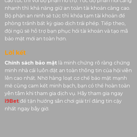
cáo tức thì với bộ phận hỗ trợ. Tốc độ phản hồi càng
nhanh thì khả năng giữ an toàn tài khoản càng cao.
Bộ phận an ninh sẽ tức thì khóa tạm tài khoản để
phòng tránh bất kỳ giao dịch trái phép. Tiếp theo,
đội ngũ sẽ hỗ trợ bạn phục hồi tài khoản và tạo mã
bảo mật mới an toàn hơn.
Lời kết
Chính sách bảo mật
là minh chứng rõ ràng chứng
minh nhà cái luôn đặt an toàn thông tin của hội viên
lên cao nhất. Nhờ hàng loạt cơ chế bảo mật mạnh
mẽ cùng cam kết minh bạch, bạn có thể hoàn toàn
yên tâm khi tham gia dịch vụ. Hãy tham gia ngay
i9Bet
để tận hưởng sân chơi giải trí đáng tin cậy
nhất ngay bây giờ.