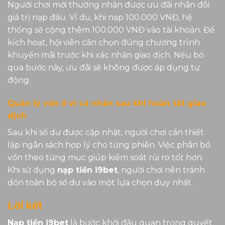
Người chơi mới thường nhận được ưu đãi nhân đôi
giá trị nạp đầu. Ví dụ, khi nạp 100.000 VNĐ, hệ
thống sẽ cộng thêm 100.000 VNĐ vào tài khoản. Để
kích hoạt, hội viên cần chọn đúng chương trình
khuyến mãi trước khi xác nhận giao dịch. Nếu bỏ
qua bước này, ưu đãi sẽ không được áp dụng tự
động.
Quản lý vốn ở ví cá nhân sau khi hoàn tất giao
dịch
Sau khi số dư được cập nhật, người chơi cần thiết
lập ngân sách hợp lý cho từng phiên. Việc phân bổ
vốn theo từng mục giúp kiểm soát rủi ro tốt hơn.
Khi sử dụng
nạp tiền i9bet
, người chơi nên tránh
dồn toàn bộ số dư vào một lựa chọn duy nhất.
Lời kết
Nạp tiền i9bet
là bước khởi đầu quan trọng quyết