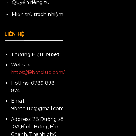
Quyền riêng tư
Miễn trừ trách nhiệm
LIÊN HỆ
Thương Hiệu:
I9bet
Website:
https://i9betclub.com/
Hotline: 0789 898
874
Email:
9betclub@gmail.com
Address: 28 Đường số
10A,Bình Hưng, Bình
Chánh, Thành phố