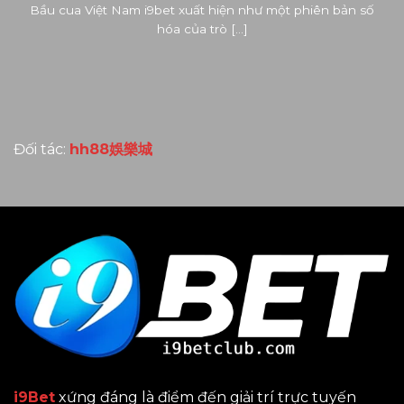
Bầu cua Việt Nam i9bet xuất hiện như một phiên bản số
hóa của trò [...]
Đối tác:
hh88娛樂城
i9Bet
xứng đáng là điểm đến giải trí trực tuyến