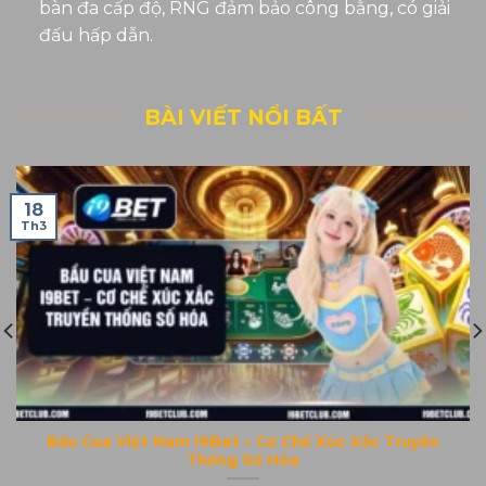
bàn đa cấp độ, RNG đảm bảo công bằng, có giải
đấu hấp dẫn.
BÀI VIẾT NỔI BẤT
18
Th3
Bầu Cua Việt Nam I9Bet – Cơ Chế Xúc Xắc Truyền
Thống Số Hóa