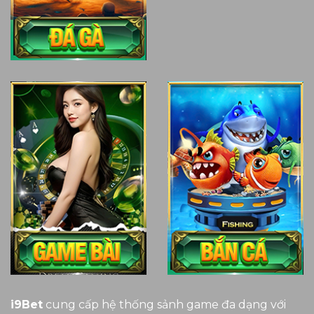
i9Bet
cung cấp hệ thống sảnh game đa dạng với