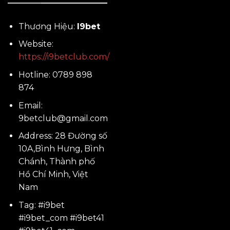
Thương Hiệu:
I9bet
Website:
https://i9betclub.com/
Hotline: 0789 898
874
Email:
9betclub@gmail.com
Address: 28 Đường số
10A,Bình Hưng, Bình
Chánh, Thành phố
Hồ Chí Minh, Việt
Nam
Tag: #i9bet
#i9bet_com #i9bet41