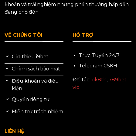
khoản và trải nghiệm những phần thưởng hấp dẫn
đang chờ đón.
VỀ CHÚNG TÔI
HỖ TRỢ
Trực Tuyến 24/7
Giới thiệu i9bet
Telegram CSKH
Chính sách bảo mật
Đối tác:
bk8th
,
789bet
Điều khoản và điều
vip
kiện
Quyền riêng tư
Miễn trừ trách nhiệm
LIÊN HỆ