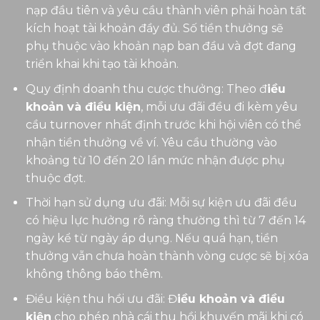
nạp đầu tiên và yêu cầu thành viên phải hoàn tất
kích hoạt tài khoản đầy đủ. Số tiền thưởng sẽ
phụ thuộc vào khoản nạp ban đầu và đợt đang
triển khai khi tạo tài khoản.
Quy định doanh thu cược thưởng: Theo đ
iều
khoản và điều kiện
, mỗi ưu đãi đều đi kèm yêu
cầu turnover nhất định trước khi hội viên có thể
nhận tiền thưởng về ví. Yêu cầu thường vào
khoảng từ 10 đến 20 lần mức nhận được phụ
thuộc đợt.
Thời hạn sử dụng ưu đãi: Mỗi sự kiện ưu đãi đều
có hiệu lực hưởng rõ ràng thường thì từ 7 đến 14
ngày kể từ ngày áp dụng. Nếu quá hạn, tiền
thưởng vẫn chưa hoàn thành vòng cược sẽ bị xóa
không thông báo thêm.
Điều kiện thu hồi ưu đãi: Đ
iều khoản và điều
kiện
cho phép nhà cái thu hồi khuyến mãi khi có